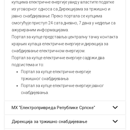
купцима електричне енергије увид у властите податке
из уговорног односа са Дирекцијама за тржишно и
јавно снабдијевање. Преко портала се купцима
омогућује приступ 24 сата дневно, 7 дана у недјељи са
ажурираним информацијама.
Портал за купце представља централну тачку контакта
крајњих купаца електричне енергије и дирекција за
снабдијевање електричном енергијом.
Портал за купце електричне енергије садржи два
подсистема и то:
Портал за купце електричне енергије
тржишног снабдијевања
Портал за купце електричне енергије јавног
снабдијевања.
МХ "Електропривреда Републике Српске"
Дирекција за тржишно снабдијевање