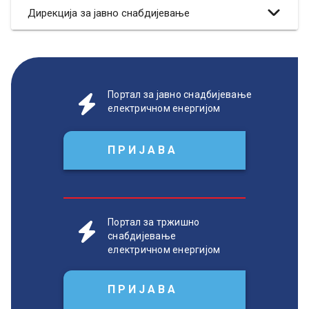
Дирекција за јавно снабдијевање
Портал за јавно снадбијевање
електричном енергијом
ПРИЈАВА
Портал за тржишно
снабдијевање
електричном енергијом
ПРИЈАВА